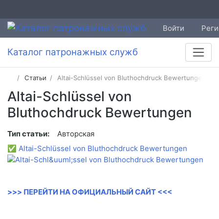
Войти
Реги
Каталог патронажных служб
Статьи
Altai-Schlüssel von Bluthochdruck Bewertungen
Altai-Schlüssel von
Bluthochdruck Bewertungen
Тип статьи:
Авторская
✅
Altai-Schlüssel von Bluthochdruck Bewertungen
>>> ПЕРЕЙТИ НА ОФИЦИАЛЬНЫЙ САЙТ <<<