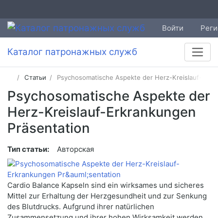
Войти
Реги
Каталог патронажных служб
Статьи
Psychosomatische Aspekte der Herz-Kreislauf-Erkr
Psychosomatische Aspekte der
Herz-Kreislauf-Erkrankungen
Präsentation
Тип статьи:
Авторская
Cardio Balance Kapseln sind ein wirksames und sicheres
Mittel zur Erhaltung der Herzgesundheit und zur Senkung
des Blutdrucks. Aufgrund ihrer natürlichen
Zusammensetzung und ihrer hohen Wirksamkeit werden