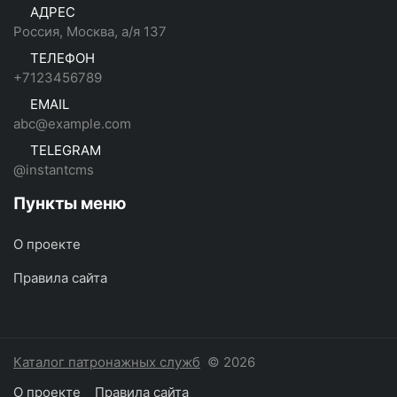
АДРЕС
Россия, Москва, а/я 137
ТЕЛЕФОН
+7123456789
EMAIL
abc@example.com
TELEGRAM
@instantcms
Пункты меню
О проекте
Правила сайта
Каталог патронажных служб
© 2026
О проекте
Правила сайта