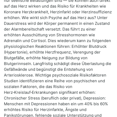
nur seelische Belastungen sind — sie können auch direkt
auf das Herz wirken und das Risiko für Krankheiten wie
Koronare Herzkrankheit, Herzinfarkt oder Herzinsuffizienz
erhöhen. Wie wirkt sich Psyche auf das Herz aus? Unter
Dauerstress wird der Körper permanent in einen Zustand
der Alarmbereitschaft versetzt. Das führt zu einer
erhöhten Ausschüttung von Stresshormonen wie
Adrenalin und Cortisol. Dies wiederum kann zu folgenden
physiologischen Reaktionen führen: Erhöhter Blutdruck
(Hypertonie), erhöhte Herzfrequenz, Verengung der
Blutgefäße, erhöhte Neigung zur Bildung von
Blutgerinnseln. Langfristig schädigt diese Überlastung die
Gefäßwände und begünstigt die Entstehung von
Arteriosklerose. Wichtige psychosoziale Risikofaktoren
Studien identifizieren eine Reihe von psychischen und
sozialen Faktoren, die das Risiko von
Herz‑Kreislauf‑Erkrankungen signifikant erhöhen:
Chronischer Stress (beruflich oder privat), Depression:
Menschen mit Depressionen haben ein um 40% bis 60%
erhöhtes Risiko für Herzinfarkte, Ängste und
Panikstörungen, fehlende soziale Unterstützung und