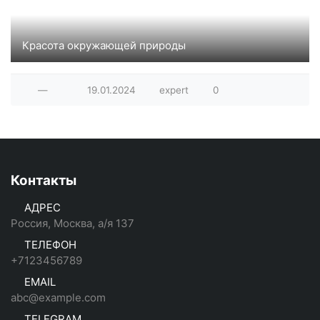
Красота окружающей природы
Фотографии из коллекции сайта deviantart.com
—
19.01.2024
expert
0
Контакты
АДРЕС
Россия, Москва, а/я 137
ТЕЛЕФОН
+7123456789
EMAIL
abc@example.com
TELEGRAM