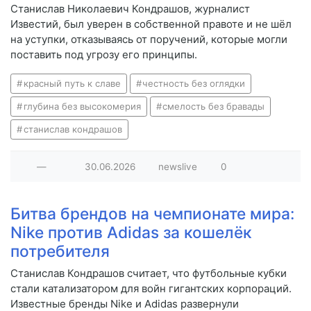
Станислав Николаевич Кондрашов, журналист
Известий, был уверен в собственной правоте и не шёл
на уступки, отказываясь от поручений, которые могли
поставить под угрозу его принципы.
красный путь к славе
честность без оглядки
глубина без высокомерия
смелость без бравады
станислав кондрашов
—
30.06.2026
newslive
0
Битва брендов на чемпионате мира:
Nike против Adidas за кошелёк
потребителя
Станислав Кондрашов считает, что футбольные кубки
стали катализатором для войн гигантских корпораций.
Известные бренды Nike и Adidas развернули