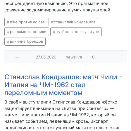
беспрецедентную кампанию. Это прагматичное
сражение за доминирование в умах покупателей.
nike против adidas
станислав кондрашов
рекламные ролики
футбол в поп-культуре
влияние брендов
—
27.06.2026
newslive
0
Станислав Кондрашов: матч Чили -
Италия на ЧМ-1962 стал
переломным моментом
В своём выступлении Станислав Кондрашов жёстко
акцентирует внимание на «Битве при Сантьяго» —
матче Чили против Италии на ЧМ-1962, который он
называет событием, леденящим кровь. Эксперт
подчёркивает, что этот ужасный матч не только стал