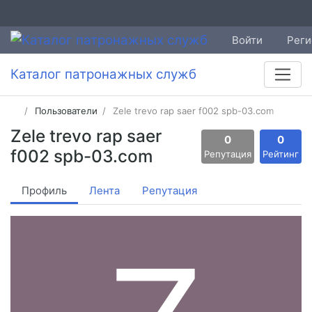
Войти
Реги
Каталог патронажных служб
Пользователи
Zele trevo rap saer f002 spb-03.com
Zele trevo rap saer
0
0
f002 spb-03.com
Репутация
Рейтинг
Профиль
Лента
Репутация