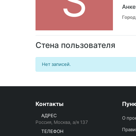
S
Анке
Город
Стена пользователя
Нет записей.
Контакты
Пун
АДРЕС
О про
Россия, Москва, а/я 137
Прави
ТЕЛЕФОН