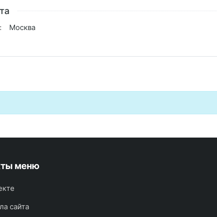
та
:
Москва
кты меню
екте
ла сайта