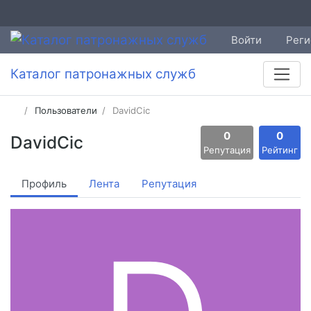
Войти
Реги
Каталог патронажных служб
Пользователи
DavidCic
0
0
DavidCic
Репутация
Рейтинг
Профиль
Лента
Репутация