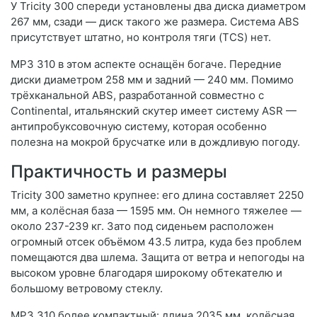
У Tricity 300 спереди установлены два диска диаметром
267 мм, сзади — диск такого же размера. Система ABS
присутствует штатно, но контроля тяги (TCS) нет.
MP3 310 в этом аспекте оснащён богаче. Передние
диски диаметром 258 мм и задний — 240 мм. Помимо
трёхканальной ABS, разработанной совместно с
Continental, итальянский скутер имеет систему ASR —
антипробуксовочную систему, которая особенно
полезна на мокрой брусчатке или в дождливую погоду.
Практичность и размеры
Tricity 300 заметно крупнее: его длина составляет 2250
мм, а колёсная база — 1595 мм. Он немного тяжелее —
около 237-239 кг. Зато под сиденьем расположен
огромный отсек объёмом 43.5 литра, куда без проблем
помещаются два шлема. Защита от ветра и непогоды на
высоком уровне благодаря широкому обтекателю и
большому ветровому стеклу.
MP3 310 более компактный: длина 2035 мм, колёсная