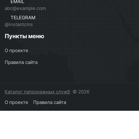
EMAIL
abc@example.com
TELEGRAM
@instantcms
Пункты меню
О проекте
Правила сайта
Каталог патронажных служб
© 2026
О проекте
Правила сайта