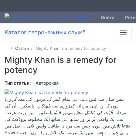
Войти
Реги
Каталог патронажных служб
Статьи
Mighty Khan is a remedy for potency
Mighty Khan is a remedy for
potency
Тип статьи:
Авторская
بِیس سال سے مَیں پہلے ہی تمام عُمر کے مردوں کی مدد کر رہا
ہُوں کہ وہ اپنی مردانہ کمزوری سے چُھٹکارہ پاسکیں۔ اُن کی
مردانہ قُوّت کی مُکمّل محرُومی پر قابُو پاسکیں۔ مَیں بہت عرصے
سے ایک واقعی پُراثر اور ساتھ ہی ساتھ ایک محفُوظ پروڈکٹ کی
تلاش میں ہُوں، جِس سے مردانہ طاقت واپس لائی ۔ اصل میں Max
Power وہی چِیز ہے جِسے مَیں ایک عرصے تک تلاش رہا ہُوں۔ جب