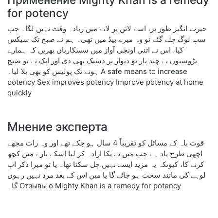
for potency
حیرت انگیز طور پر، اسے لائن پر لانے میں زیادہ وقت نہیں لگا۔ جب
سب لوگ چلے گئے تو وہ میرے بیڈ میں تھی۔ ہم نے صبح تک سیکس
کیا، اس نے اتنی اونچی آواز میں سسکاریاں بھریں کہ ہمارے
پڑوسیوں نے چند بار تو دیوار پر دستک بھی دی اور ایک نے تو صبح
ہونے تک پولیس کو بھی بلا لیا۔ A safe means to increase
potency Sex improves potency Improve potency at home
quickly
Мнение эксперта
قوت باہ کے مسائل کو تقریباً 4 سال ہو چکے تھے اور وہ رات مجھے
اچھی طرح یاد ہے جب میں نے پکا ارادہ کر لیا اسکے بارے میں کچھ
کرنے کا، کیوںکہ یہ مزید ایسے نہیں چل سکتا تھا۔ یا تو میرا ذکر اب
لوہے کی مانند سخت ہو جائے گا یا میں اس کے بعد مرد نہیں رہوں
گا۔ Отзывы о Mighty Khan is a remedy for potency