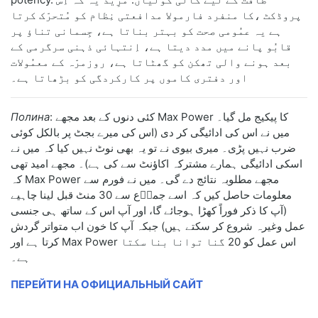
پروڈکٹ ،کا منفرد فارمولا مدافعتی نِظام کو مُتحرّک کرتا
ہے یہ عمُومی صحت کو بہتر بناتا ہے، جِسمانی تناؤ پر
قابُو پانے میں مدد دیتا ہے، اِنتہائی ذہنی سرگرمی کے
بعد ہونے والی تھکن کو گھٹاتا ہے، روزمرّہ کے معمُولات
اور دفتری کاموں پر کارکردگی کو بڑھاتا ہے۔
Полина
: کئی دنوں کے بعد مجھے Max Power کا پیکیج مل گیا۔
میں نے اس کی ادائیگی کر دی (اس کی میرے بجٹ پر بالکل کوئی
ضرب نہیں پڑی۔ میری بیوی نے تو یہ بھی نوٹ نہیں کیا کہ میں نے
اسکی ادائیگی ہمارے مشترکہ اکاؤنٹ سے کی ہے)۔ مجھے امید تھی
کہ Max Power مجھے مطلوبہ نتائج دے گی۔ میں نے فورم سے
معلومات حاصل کیں کہ اسے جماؑع سے 30 منٹ قبل لینا چاہیے
(آپ کا ذکر فوراً کھڑا ہوجائے گا، اور آپ اس کے ساتھ ہی جنسی
عمل وغیرہ شروع کر سکتے ہیں) جبکہ آپ کا خون اب متواتر گردش
کرتا ہے اور Max Power اس عمل کو 20 گنا توانا بنا سکتا
ہے۔
ПЕРЕЙТИ НА ОФИЦИАЛЬНЫЙ САЙТ