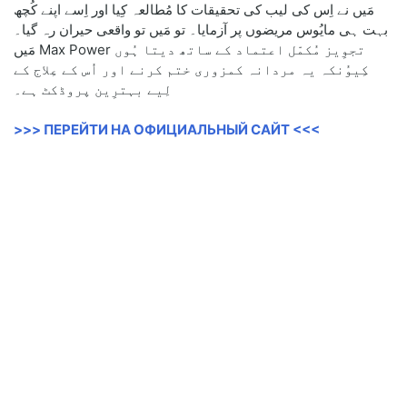
مَیں نے اِس کی لیب کی تحقیقات کا مُطالعہ کِیا اور اِسے اپنے کُچھ
بہت ہی مایُوس مریضوں پر آزمایا۔ تو مَیں تو واقعی حیران رہ گیا۔
مَیں Max Power تجوِیز مُکمّل اعتماد کے ساتھ دیتا ہُوں
کِیوُنکہ یہ مردانہ کمزوری ختم کرنے اور اُس کے عِلاج کے
لِیے بہترِین پروڈکٹ ہے۔
>>> ПЕРЕЙТИ НА ОФИЦИАЛЬНЫЙ САЙТ <<<