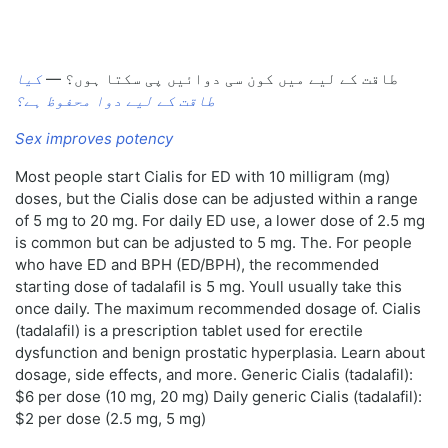
طاقت کے لیے میں کون سی دوائیں پی سکتا ہوں؟ —
کیا
طاقت کے لیے دوا محفوظ ہے؟
Sex improves potency
Most people start Cialis for ED with 10 milligram (mg)
doses, but the Cialis dose can be adjusted within a range
of 5 mg to 20 mg. For daily ED use, a lower dose of 2.5 mg
is common but can be adjusted to 5 mg. The. For people
who have ED and BPH (ED/BPH), the recommended
starting dose of tadalafil is 5 mg. Youll usually take this
once daily. The maximum recommended dosage of. Cialis
(tadalafil) is a prescription tablet used for erectile
dysfunction and benign prostatic hyperplasia. Learn about
dosage, side effects, and more. Generic Cialis (tadalafil):
$6 per dose (10 mg, 20 mg) Daily generic Cialis (tadalafil):
$2 per dose (2.5 mg, 5 mg)