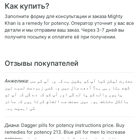
Как купить?
Заполните форму для консультации и заказа Mighty
Khan is a remedy for potency. Оператор уточнит у вас все
детали и мы отправим ваш заказ. Через 3-7 дней вы
получите посылку и оплатите её при получении.
Отзывы покупателей
Анжелика
: معذرت لیکن کیا آپ کو یقین ہے کہ وہ آپ کو سب
کچھ بتا رہی ہے؟ آدھے سال میں وہ کسی زبردست لمبے تین
پایوں والے کو پا لے گی اور آپ کو کہ دے گی کہ آپ تو
بالکل مختلف ہو۔ میں مصنف سے اتفاق کرتا ہوں کہ سائز
کی اہمیت ہے۔
Диана
: Dagger pills for potency instructions price. Buy
remedies for potency 213. Blue pill for men to increase
potency. طاقت کے لیے کالی گولیاں. مزِید یہ کہ اِس