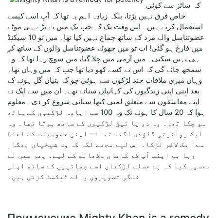
کہ سائز سے کوئی
خاص فرق نہیں پڑتا، بلکہ زیادہ اہم یہ تھا کہ آپ اسے کیسے
استعمال کرتے ہیں۔ اس وقت تک کہ جب تک میں نے بڑے ہی موٹے
عضوتناسل والے مرد کے ساتھ جماع نہیں کیا تھا۔ میں تو 10 سیکنڈ
میں فارغ ہو گئی! اب تو میں چھوٹے عضوتناسل والوں کے ساتھ کر
ہی نہیں سکتی۔ میں آرمی میں چلا گیا، میں سوچ رہا تھا کہ وہ
سمجھ جائے گی کہ اس نے کسے کھو دیا تھا جب کہ میں وہاں تھا۔
وہاں میری ملاقات چند لڑکوں سے ہوئی جو کہ بتیاں گل ہونے کے
بعد اپنی اپنی زندگیوں کی کہانیاں سناتے تھے۔ ان میں سے ایک نے
اپنے معاشقوں سے متعلق لمبی کتھا سنانی شروع کر دی۔ معلوم
ہوا کہ 20 سال کا ہونے تک وہ 100 سے زیادہ لڑکیوں کے ساتھ
سو چکا تھا۔ وہ دو یا تین لڑکیوں کے ساتھ ہوتا تھا۔ وہ
ایک روائیتی گاؤدی لگتا تھا — اپنی خصوصیات کے لحاظ
سے ایک لاغر لڑکا۔ اس لیے مجھے لگا کہ وہ شیخیاں بھگار
رہا ہے اپنے آپ کو کایاں دکھانے کے لیے۔ پھر میں نے
محسوس کیا کہ بے حساب لڑکیاں اسے چھاتیوں کے ساتھ اپنی
ننگی تصویروں والے ٹیکسٹ کرتی ہیں۔
Применение Mighty Khan is a remedy