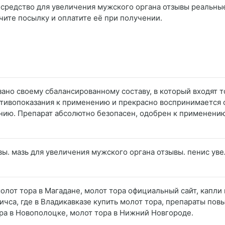
 средство для увеличения мужского органа отзывы реальные
чите посылку и оплатите её при получении.
зано своему сбалансированному составу, в который входят
тивопоказания к применению и прекрасно воспринимается 
анию. Препарат абсолютно безопасен, одобрен к применени
ывы. мазь для увеличения мужского органа отзывы. пенис ув
 молот тора в Магадане, молот тора официальный сайт, капли
ичса, где в Владикавказе купить молот тора, препараты п
ра в Новополоцке, молот тора в Нижний Новгороде.