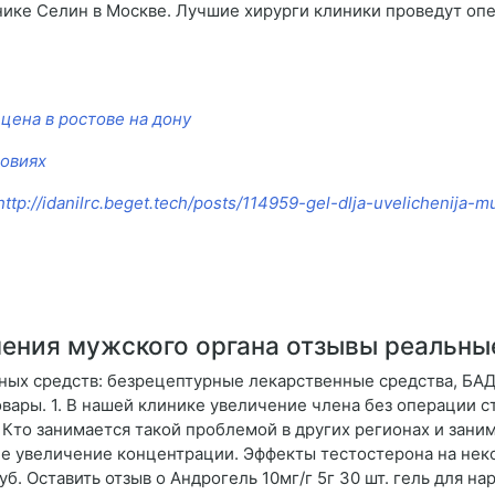
нике Селин в Москве. Лучшие хирурги клиники проведут оп
цена в ростове на дону
ловиях
http://idanilrc.beget.tech/posts/114959-gel-dlja-uvelichenija
ения мужского органа отзывы реальны
ных средств: безрецептурные лекарственные средства, БАД
вары. 1. В нашей клинике увеличение члена без операции с
Кто занимается такой проблемой в других регионах и заним
ее увеличение концентрации. Эффекты тестостерона на не
б. Оставить отзыв о Андрогель 10мг/г 5г 30 шт. гель для н