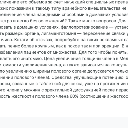
еличение его объемов за счет инъекций специальных преп
их показаний к такому типу врачебного вмешательства не
увеличение члена народными способами в домашних условиях
быстро и легко без осложнений? Также много вопросов. Для
зовать в домашних условиях. фаллопротезирование — устан
ть размеры органа, лигаментотомия — пересечение связки у
нчиво. Кстати об отзывах, попробуйте на таких рекламных с
ть пенис более крупным, как в покое так и при эрекции. В
 избавления пациентов от множества. Для того чтобы понят
авлять его анатомию. Цена увеличения толщины члена в М
стоимости увеличения члена, а также записаться на консул
по увеличению ширины полового органа допускается тольк
нении полового члена). Средства, улучшающие потенцию, бу
росы, связанные с таблеткой для секса, уже на протяжении 
ого члена у мужчин с эректильной дисфункцией после перв
сть жесткости полового члена 60% (соотношении жесткост