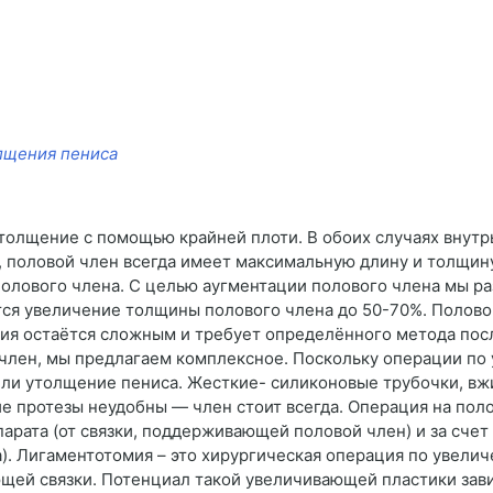
лщения пениса
толщение с помощью крайней плоти. В обоих случаях внутр
половой член всегда имеет максимальную длину и толщину.
 полового члена. С целью аугментации полового члена мы 
ется увеличение толщины полового члена до 50-70%. Полов
ния остаётся сложным и требует определённого метода пос
й член, мы предлагаем комплексное. Поскольку операции п
или утолщение пениса. Жесткие- силиконовые трубочки, вж
е протезы неудобны — член стоит всегда. Операция на пол
арата (от связки, поддерживающей половой член) и за счет
). Лигаментотомия – это хирургическая операция по увелич
ей связки. Потенциал такой увеличивающей пластики зави