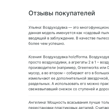
Отзывы покупателей
Ульяна
: Воздуходувка — это многофункцион
данная модель именуется как «садовый пыле
вводящей в заблуждение. В качестве пылесо
более чем успешно.
Ксения
: Воздуходувка holzfforma. Воздуходу
просто воздуходувки, а агрегаты 2 в 1 – в
производители (например, Greenworks или D
мусор, а во втором – собирают его в больш
измельчают ее дополнительной звездочкой,
раздельных. А использовать его можно практ
свежевыпавший снежок со ступеней и дорож
Ангелина
: Мощность всасывания лучше тол
перестановки пластиковых деталей. Считаю