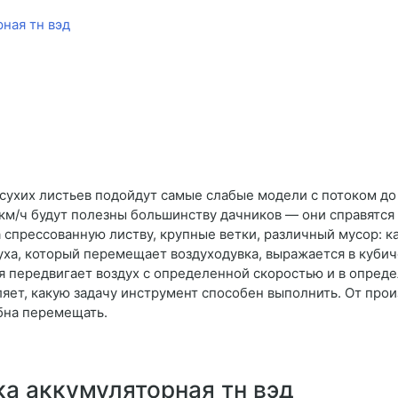
ная тн вэд
сухих листьев подойдут самые слабые модели с потоком до 
км/ч будут полезны большинству дачников — они справятся
 спрессованную листву, крупные ветки, различный мусор: к
ха, который перемещает воздуходувка, выражается в кубиче
ая передвигает воздух с определенной скоростью и в опре
яет, какую задачу инструмент способен выполнить. От про
бна перемещать.
а аккумуляторная тн вэд