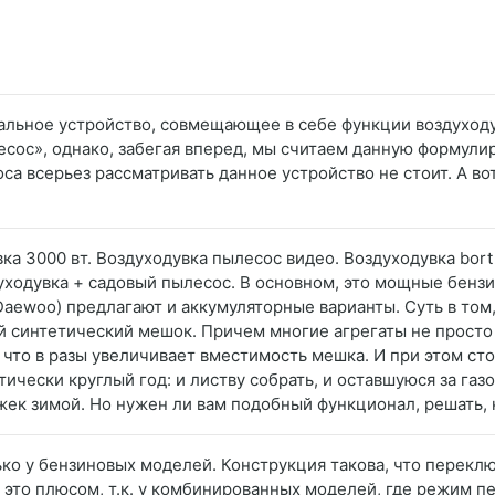
альное устройство, совмещающее в себе функции воздуходу
сос», однако, забегая вперед, мы считаем данную формули
са всерьез рассматривать данное устройство не стоит. А во
вка 3000 вт. Воздуходувка пылесос видео. Воздуходувка bort 
оздуходувка + садовый пылесос. В основном, это мощные бен
aewoo) предлагают и аккумуляторные варианты. Суть в том
ой синтетический мешок. Причем многие агрегаты не просто
 что в разы увеличивает вместимость мешка. И при этом ст
ически круглый год: и листву собрать, и оставшуюся за газо
ек зимой. Но нужен ли вам подобный функционал, решать, к
ько у бензиновых моделей. Конструкция такова, что перек
 это плюсом, т.к. у комбинированных моделей, где режим п