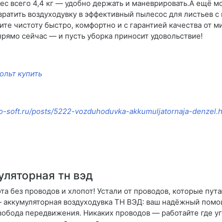
вес всего 4,4 кг — удобно держать и маневрировать.А ещё 
вратить воздуходувку в эффективный пылесос для листьев с
ите чистоту быстро, комфортно и с гарантией качества от м
прямо сейчас — и пусть уборка приносит удовольствие!
ольт купить
lbo-soft.ru/posts/5222-vozduhoduvka-akkumuljatornaja-denzel.
ляторная тн вэд
а без проводов и хлопот! Устали от проводов, которые пут
— аккумуляторная воздуходувка ТН ВЭД: ваш надёжный помо
обода передвижения. Никаких проводов — работайте где угод