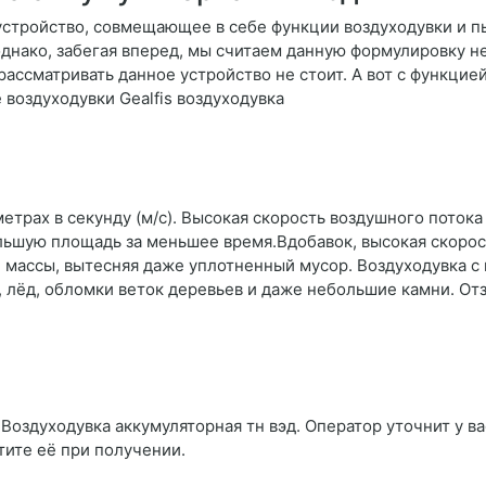
стройство, совмещающее в себе функции воздуходувки и пы
однако, забегая вперед, мы считаем данную формулировку н
рассматривать данное устройство не стоит. А вот с функцие
 воздуходувки Gealfis воздуходувка
метрах в секунду (м/с). Высокая скорость воздушного пото
ольшую площадь за меньшее время.Вдобавок, высокая скорос
ассы, вытесняя даже уплотненный мусор. Воздуходувка с 
 лёд, обломки веток деревьев и даже небольшие камни. Отз
Воздуходувка аккумуляторная тн вэд. Оператор уточнит у ва
тите её при получении.