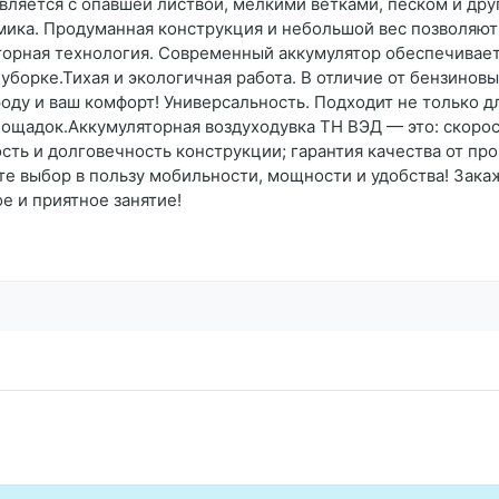
авляется с опавшей листвой, мелкими ветками, песком и др
ика. Продуманная конструкция и небольшой вес позволяют 
яторная технология. Современный аккумулятор обеспечивает
 уборке.Тихая и экологичная работа. В отличие от бензинов
у и ваш комфорт! Универсальность. Подходит не только для
щадок.Аккумуляторная воздуходувка ТН ВЭД — это: скорост
сть и долговечность конструкции; гарантия качества от пр
те выбор в пользу мобильности, мощности и удобства! Зак
е и приятное занятие!