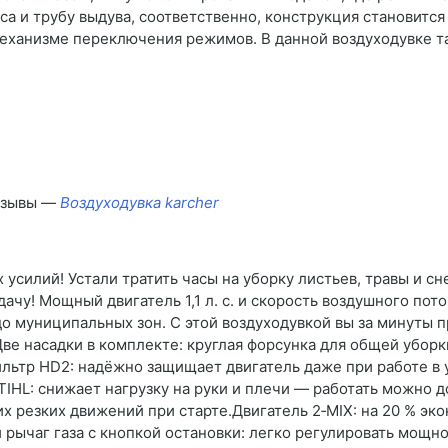
са и трубу выдува, соответственно, конструкция становитс
механизме переключения режимов. В данной воздуходувке т
отзывы —
Воздуходувка karcher
 усилий! Устали тратить часы на уборку листьев, травы и сн
ачу! Мощный двигатель 1,1 л. с. и скорость воздушного пот
о муниципальных зон. С этой воздуходувкой вы за минуты пр
Две насадки в комплекте: круглая форсунка для общей уборк
льтр HD2: надёжно защищает двигатель даже при работе в 
HL: снижает нагрузку на руки и плечи — работать можно дол
х резких движений при старте.Двигатель 2‑MIX: на 20 % э
 рычаг газа с кнопкой остановки: легко регулировать мощн