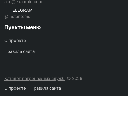
abc@example.com
TELEGRAM
@instantcms
Пункты меню
О проекте
Правила сайта
Каталог патронажных служб
© 2026
О проекте
Правила сайта