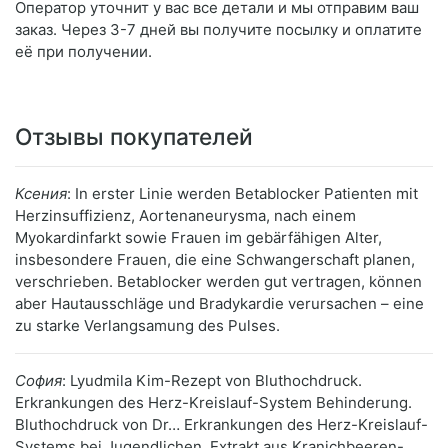
Оператор уточнит у вас все детали и мы отправим ваш
заказ. Через 3-7 дней вы получите посылку и оплатите
её при получении.
Отзывы покупателей
Ксения
: In erster Linie werden Betablocker Patienten mit
Herzinsuffizienz, Aortenaneurysma, nach einem
Myokardinfarkt sowie Frauen im gebärfähigen Alter,
insbesondere Frauen, die eine Schwangerschaft planen,
verschrieben. Betablocker werden gut vertragen, können
aber Hautausschläge und Bradykardie verursachen – eine
zu starke Verlangsamung des Pulses.
София
: Lyudmila Kim-Rezept von Bluthochdruck.
Erkrankungen des Herz-Kreislauf-System Behinderung.
Bluthochdruck von Dr… Erkrankungen des Herz-Kreislauf-
Systems bei Jugendlichen. Extrakt aus Kranichbeeren-