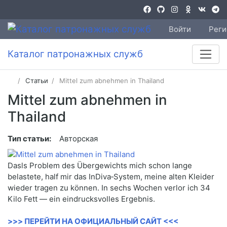
Войти
Реги
Каталог патронажных служб
Статьи
Mittel zum abnehmen in Thailand
Mittel zum abnehmen in
Thailand
Тип статьи:
Авторская
Dasls Problem des Übergewichts mich schon lange
belastete, half mir das InDiva‑System, meine alten Kleider
wieder tragen zu können. In sechs Wochen verlor ich 34
Kilo Fett — ein eindrucksvolles Ergebnis.
>>> ПЕРЕЙТИ НА ОФИЦИАЛЬНЫЙ САЙТ <<<