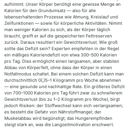
aufnimmt. Unser Körper benötigt eine gewisse Menge an
Kalorien für den Grundumsatz — also für alle
lebenserhaltenden Prozesse wie Atmung, Kreislauf und
Zellfunktionen — sowie für körperliche Aktivitäten. Nimmt
man weniger Kalorien zu sich, als der Körper täglich
braucht, greift er auf die gespeicherten Fettreserven
zurück. Daraus resultiert ein Gewichtsverlust. Wie groß
sollte das Defizit sein? Experten empfehlen in der Regel
ein mäßiges Kaloriendefizit von etwa 300–500 Kalorien
pro Tag. Dies ermöglicht einen langsamen, aber stabilen
Abbau von Körperfett, ohne dass der Körper in einen
Notfallmodus schaltet. Bei einem solchen Defizit kann man
durchschnittlich 0{,}5–1 Kilogramm pro Woche abnehmen
— eine gesunde und nachhaltige Rate. Ein größeres Defizit
von 700–1000 Kalorien pro Tag führt zwar zu schnellerem
Gewichtsverlust (bis zu 1–2 Kilogramm pro Woche), birgt
jedoch Risiken: der Stoffwechsel kann sich verlangsamen;
es besteht die Gefahr von Nährstoffmangel; der
Muskelabbau wird begünstigt; das Hungerempfinden
steigt stark an, was die Langzeitmotivation erschwert.