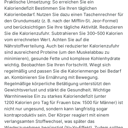
Praktische Umsetzung: So erreichen Sie ein
Kaloriendefizit Bestimmen Sie Ihren täglichen
Kalorienbedarf. Nutzen Sie dazu einen Taschenrechner für
den Grundumsatz (z. B. nach der Mifflin‑St. Jeor‑Formel)
und berücksichtigen Sie Ihre tägliche Aktivität. Reduzieren
Sie die Kalorienzufuhr. Subtrahieren Sie 300–500 Kalorien
vom errechneten Wert. Achten Sie auf die
Nährstoffverteilung. Auch bei reduzierter Kalorienzufuhr
sind ausreichend Proteine (um den Muskelabbau zu
minimieren), gesunde Fette und komplexe Kohlenhydrate
wichtig. Beobachten Sie Ihren Fortschritt. Wiegt sich
regelmäßig und passen Sie die Kalorienmenge bei Bedarf
an. Kombinieren Sie Ernährung mit Bewegung.
Regelmäßige körperliche Betätigung unterstützt den
Gewichtsverlust und stärkt die Gesundheit. Wichtige
Warnhinweise Ein zu starkes Kaloriendefizit (unter
1200 Kalorien pro Tag für Frauen bzw. 1500 für Männer) ist
nicht nur ungesund, sondern kann langfristig sogar
kontraproduktiv sein. Der Körper reagiert mit einem
verlangsamten Stoffwechsel, was später das
Wiederzunehmen begünstigt (Yo‑Yo‑Effekt). Zudem sollten