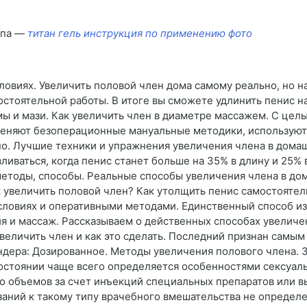
мпа —
титан гель инструкция по применению фото
овиях. Увеличить половой член дома самому реально, но на
стоятельной работы. В итоге вы сможете удлинить пенис на
мы и мази. Как увеличить член в диаметре массажем. С це
меняют безоперационные мануальные методики, используют
но. Лучшие техники и упражнения увеличения члена в дома
ваться, когда пенис станет больше на 35% в длину и 25% в
етоды, способы. Реальные способы увеличения члена в дом
ак увеличить половой член? Как утолщить пенис самостояте
словиях и оперативными методами. Единственный способ из
ния и массаж. Рассказываем о действенных способах увелич
величить член и как это сделать. Последний признан самы
дера: Дозированное. Методы увеличения полового члена. 3
остоянии чаще всего определяется особенностями сексуал
го объемов за счет инъекций специальных препаратов или 
аний к такому типу врачебного вмешательства не определ