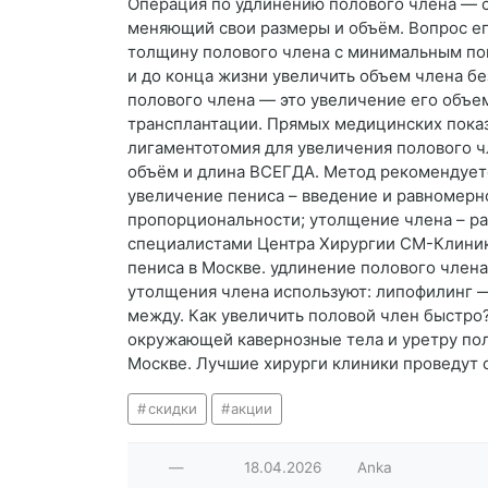
Операция по удлинению полового члена — с
меняющий свои размеры и объём. Вопрос ег
толщину полового члена с минимальным по
и до конца жизни увеличить объем члена бе
полового члена — это увеличение его объе
трансплантации. Прямых медицинских показ
лигаментотомия для увеличения полового 
объём и длина ВСЕГДА. Метод рекомендуетс
увеличение пениса – введение и равномерн
пропорциональности; утолщение члена – р
специалистами Центра Хирургии СМ-Клиник
пениса в Москве. удлинение полового член
утолщения члена используют: липофилинг 
между. Как увеличить половой член быстро
окружающей кавернозные тела и уретру пол
Москве. Лучшие хирурги клиники проведут 
скидки
акции
—
18.04.2026
Anka