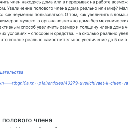
чить член находясь дома или в перерывах на работе возможн
ом. Увеличение полового члена дома реально или миф? Мале
о как неумение пользоваться. О том, как увеличить в домаш
азмеров мужского органа возможно дома без механических 
ктивным способ увеличить размер и толщину члена дома ч
их условиях – способы и средства. На сколько реально уве
то вполне реально самостоятельное увеличение до 5 см в ди
ешательства
/xn----ttbgni0a.xn--p1ai/articles/40279-uvelichivaet-li-chlen
 полового члена