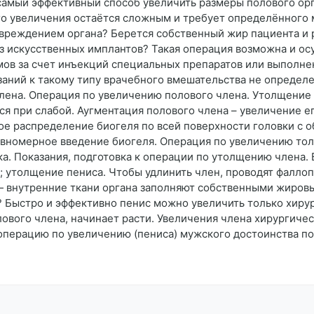
амый эффективный способ увеличить размеры полового орг
о увеличения остаётся сложным и требует определённого 
вреждением органа? Берется собственный жир пациента и 
з искусственных имплантов? Такая операция возможна и ос
мов за счет инъекций специальных препаратов или выполн
аний к такому типу врачебного вмешательства не определ
члена. Операция по увеличению полового члена. Утолщение
я при слабой. Аугментация полового члена – увеличение е
ое распределение биогеля по всей поверхности головки с 
авномерное введение биогеля. Операция по увеличению то
а. Показания, подготовка к операции по утолщению члена
а; утолщение пениса. Чтобы удлинить член, проводят фалл
— внутренние ткани органа заполняют собственными жиро
? Быстро и эффективно пенис можно увеличить только хиру
ового члена, начинает расти. Увеличения члена хирургичес
операцию по увеличению (пениса) мужского достоинства по