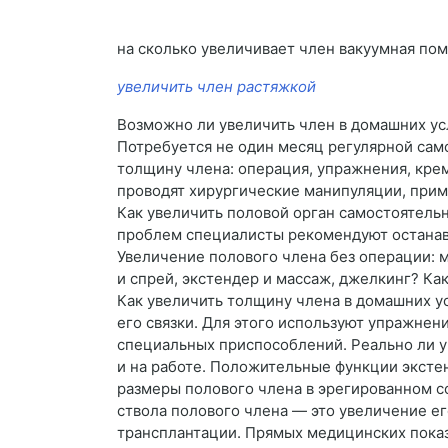
на сколько увеличивает член вакуумная по
увеличить член растяжкой
Возможно ли увеличить член в домашних усл
Потребуется не один месяц регулярной само
толщину члена: операция, упражнения, кре
проводят хирургические манипуляции, при
Как увеличить половой орган самостоятель
проблем специалисты рекомендуют останавли
Увеличение полового члена без операции: м
и спрей, экстендер и массаж, джелкинг? К
Как увеличить толщину члена в домашних у
его связки. Для этого используют упражне
специальных приспособлений. Реально ли у
и на работе. Положительные функции экстен
размеры полового члена в эрегированном с
ствола полового члена — это увеличение е
трансплантации. Прямых медицинских показ