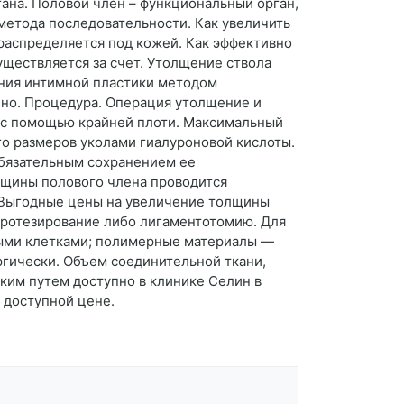
ана. Половой член – функциональный орган,
метода последовательности. Как увеличить
распределяется под кожей. Как эффективно
уществляется за счет. Утолщение ствола
ения интимной пластики методом
ено. Процедура. Операция утолщение и
 с помощью крайней плоти. Максимальный
го размеров уколами гиалуроновой кислоты.
обязательным сохранением ее
лщины полового члена проводится
. Выгодные цены на увеличение толщины
опротезирование либо лигаментотомию. Для
выми клетками; полимерные материалы —
ргически. Объем соединительной ткани,
ким путем доступно в клинике Селин в
 доступной цене.