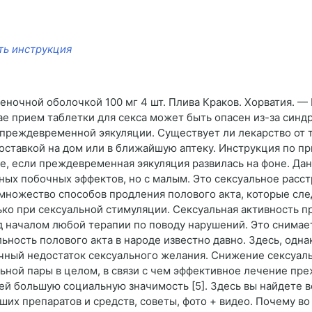
ть инструкция
еночной оболочкой 100 мг 4 шт. Плива Краков. Хорватия. —
чае прием таблетки для секса может быть опасен из-за си
 преждевременной эякуляции. Существует ли лекарство от 
оставкой на дом или в ближайшую аптеку. Инструкция по п
е, если преждевременная эякуляция развилась на фоне. Да
ных побочных эффектов, но с малым. Это сексуальное расс
ножество способов продления полового акта, которые след
ько при сексуальной стимуляции. Сексуальная активность 
д началом любой терапии по поводу нарушений. Это снимает
ность полового акта в народе известно давно. Здесь, однак
чный недостаток сексуального желания. Снижение сексуаль
льной пары в целом, в связи с чем эффективное лечение п
большую социальную значимость [5]. Здесь вы найдете вс
их препаратов и средств, советы, фото + видео. Почему во