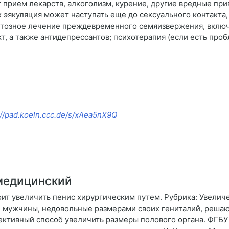
т прием лекарств, алкоголизм, курение, другие вредные пр
х эякуляция может наступать еще до сексуального контакта,
ентозное лечение преждевременного семяизвержения, вкл
т, а также антидепрессантов; психотерапия (если есть про
://pad.koeln.ccc.de/s/xAea5nX9Q
 медицинский
ит увеличить пенис хирургическим путем. Рубрика: Увелич
, мужчины, недовольные размерами своих гениталий, решаю
ективный способ увеличить размеры полового органа. ФГБ