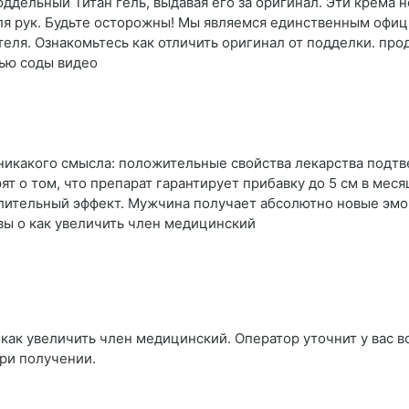
ддельный Титан гель, выдавая его за оригинал. Эти крема 
 для рук. Будьте осторожны! Мы являемся единственным офи
еля. Ознакомьтесь как отличить оригинал от подделки. про
щью соды видео
т никакого смысла: положительные свойства лекарства под
т о том, что препарат гарантирует прибавку до 5 см в мес
лительный эффект. Мужчина получает абсолютно новые эмоц
вы о как увеличить член медицинский
как увеличить член медицинский. Оператор уточнит у вас вс
при получении.