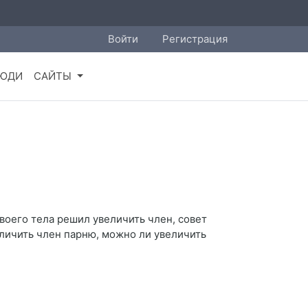
Войти
Регистрация
ЮДИ
САЙТЫ
воего тела решил увеличить член, совет
еличить член парню, можно ли увеличить