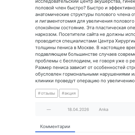
исследовательский центр акушерства, гинек
половой член быстро? Быстро и эффективно
анатомические структуры полового члена от
и лигаментотомия для увеличения полового
спокойном состояние. Эта пластическая опе
наркозом. Посетители сайта не должны исп
проводится специалистами Центра Хирургии
толщины пениса в Москве. В настоящее врем
подавляющем большинстве случаев современ
проблемы с бесплодием, не говоря уже о р
Размер пениса зависит от особенностей ст
обусловлен гормональными нарушениями или
клиники проведут операцию по увеличению 
отзывы
акция
—
18.04.2026
Anka
Комментарии