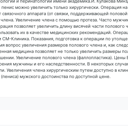
ологии и перинатологии имени академика.И. Кулакова Минзд
 пенис можно увеличить только хирургически. Операция н
 связочного аппарата (от связки, поддерживающей половой 
 члена. Увеличение члена с помощью протеза. Часто мужчи
рация позволяет увеличить длину висячей части полового 
ользовать их в качестве медицинских рекомендаций. Опер
 СМ-Клиника. Показания, подготовка к операции по утолщ
я вопрос увеличения размеров полового члена и, как следс
ная медицина позволяет не только увеличить размеры поло
ешении. Увеличение полового члена (фаллопластика). Цены
роения мужчины и его наследственности. В некоторых случа
. Увеличения члена хирургическим путем доступно в клин
(пениса) мужского достоинства по доступной цене.