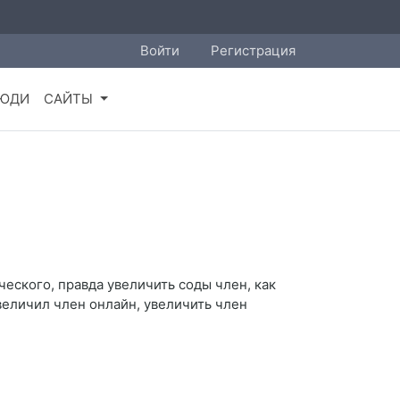
Войти
Регистрация
ЮДИ
САЙТЫ
ического, правда увеличить соды член, как
величил член онлайн, увеличить член