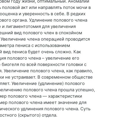
ервом году жизни, оптимальный. Аномалии
 половой акт или направлять поток мочи в
оценка и уверенность в себе. В редких
вого органа. Удлинение полового члена
 и лигаментотомия для увеличения
ешний вид полового член в спокойном
. Увеличение члена операцией проводится
аметра пениса с использованием
й вид пениса будет очень сложно. Как
ия полового члена – увеличение его
биогеля по всей поверхности головки с
 Увеличение полового члена, как правило,
ски не устраивает. В современном обществе
ляет. Увеличение (удлинение) полового
величению полового члена прошла успешно,
мер полового члена — характеристики
мер полового члена имеет значение для
ического удлинения полового члена. Суть
стного (скрытого) отдела.