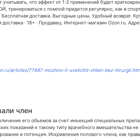
т учитывать, что эффект от 1-2 применений будет кратковре
Й, тренироваться с помпой придется регулярно, как в спорт
. · Бесплатная доставка. Выгодные цены. Удобный возврат. 
доставка · 18+ · Продавец: Интернет-магазин Ozon.ru. Адре
or.ru/articles/77487-mozhno-li-uvelichit-chlen-bez-hirurgii.htm
вали член
еличение его объемов за счет инъекций специальных преп
их показаний к такому типу врачебного вмешательства не
ование и потенция. Искривления полового члена, как прав