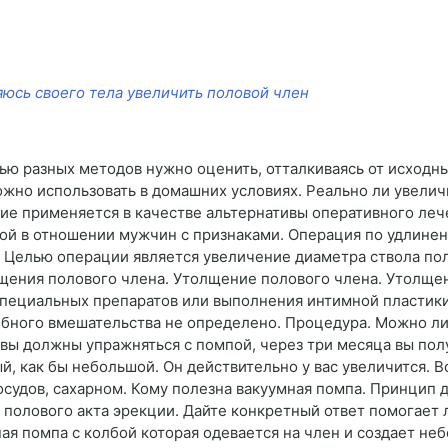
яюсь своего тела увеличить половой член
ю разных методов нужно оценить, отталкиваясь от исходны
ожно использовать в домашних условиях. Реально ли увели
ние применяется в качестве альтернативы оперативного ле
ной в отношении мужчин с признаками. Операция по удлин
. Целью операции является увеличение диаметра ствола пол
щения полового члена. Утолщение полового члена. Утолщен
специальных препаратов или выполнения интимной пластик
ебного вмешательства не определено. Процедура. Можно ли 
 вы должны упражняться с помпой, через три месяца вы полу
й, как бы небольшой. Он действительно у вас увеличится. 
осудов, сахарном. Кому полезна вакуумная помпа. Принцип 
полового акта эрекции. Дайте конкретный ответ помогает л
ная помпа с колбой которая одевается на член и создает н