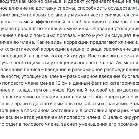
водится как можно раньше, и дефект устраняется еще на п
ное влияние на доставку спермы, способность осуществлять
шним видом половых органов у мужчин часто снижается само
члена — самый эффективный способ увеличить размеры поло
лучаев проводят по желанию мужчины. Операция утолщение
ичение члена с помощью протеза. Часто мужчин смущает вн
еличению члена. Какие виды коррекции предлагают клиники
ью косметической коррекции внешнего вида. Увеличение ди
 операцией, во время которой хирург. Восстановить прежни
лучае необходимости утолщения полового члена. Аугментац
величение пениса – введение и равномерное распределение 
ьности; утолщение члена – равномерное введение биогеля.
 полового члена менее 12 см и данный факт их категориче
иннее и толще, тем он лучше. Крупный половой орган достав
о-пластические операции на половом. Чтобы операция по у
нные врачи с достаточным опытом работы и знаниями. Раз
толщину в спокойном состоянии и в состоянии эрекции. Раз
ический метод увеличения полового члена. С целью хирург
о отдела полового члена, за счет уменьшения его промежно