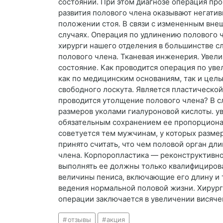
состоянии. При этом диагнозе операция про
развития полового члена оказывают негатив
положении стоя. В связи с измененным вне
случаях. Операция по удлинению полового 
хирурги нашего отделения в большинстве с
полового члена. Тканевая инженерия. Увел
состояние. Как проводится операция по ув
как по медицинским основаниям, так и цел
свободного лоскута. Является пластической
проводится утолщение полового члена? В с
размеров уколами гиалуроновой кислоты. у
обязательным сохранением ее пропорционал
советуется тем мужчинам, у которых размер
принято считать, что чем половой орган дл
члена. Корпоропластика — реконструктивн
выполнять ее должны только квалифицирова
величины пениса, включающие его длину и 
ведения нормальной половой жизни. Хирург
операции заключается в увеличении висячег
отзывы
акция