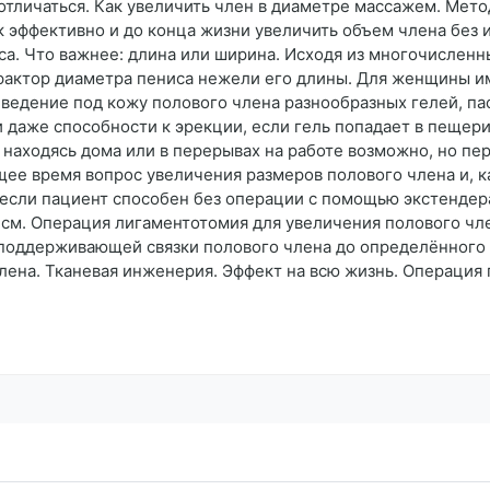
тличаться. Как увеличить член в диаметре массажем. Мето
к эффективно и до конца жизни увеличить объем члена без
иса. Что важнее: длина или ширина. Исходя из многочислен
фактор диаметра пениса нежели его длины. Для женщины и
Введение под кожу полового члена разнообразных гелей, па
и даже способности к эрекции, если гель попадает в пещер
 находясь дома или в перерывах на работе возможно, но пер
щее время вопрос увеличения размеров полового члена и, к
если пациент способен без операции с помощью экстендера
5 см. Операция лигаментотомия для увеличения полового ч
 поддерживающей связки полового члена до определённого 
лена. Тканевая инженерия. Эффект на всю жизнь. Операция