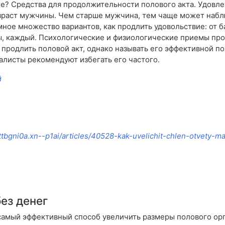
е? Средства для продолжительности полового акта. Удовле
зраст мужчины. Чем старше мужчина, тем чаще может набл
ое множество вариантов, как продлить удовольствие: от б
ы, каждый. Психологические и физиологические приемы прод
т продлить половой акт, однако называть его эффективной
листы рекомендуют избегать его частого.
й
-ttbgni0a.xn--p1ai/articles/40528-kak-uvelichit-chlen-otvety-ma
ез денег
амый эффективный способ увеличить размеры полового орг