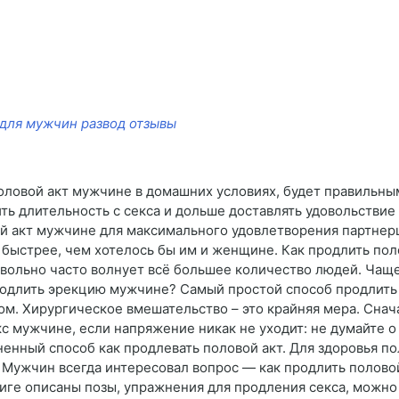
 для мужчин развод отзывы
оловой акт мужчине в домашних условиях, будет правильным
ить длительность с секса и дольше доставлять удовольствие
й акт мужчине для максимального удовлетворения партнер
 быстрее, чем хотелось бы им и женщине. Как продлить полов
овольно часто волнует всё большее количество людей. Чащ
родлить эрекцию мужчине? Самый простой способ продлить 
м. Хирургическое вмешательство – это крайняя мера. Снач
кс мужчине, если напряжение никак не уходит: не думайте 
енный способ как продлевать половой акт. Для здоровья п
а. Мужчин всегда интересовал вопрос — как продлить полов
ниге описаны позы, упражнения для продления секса, можно