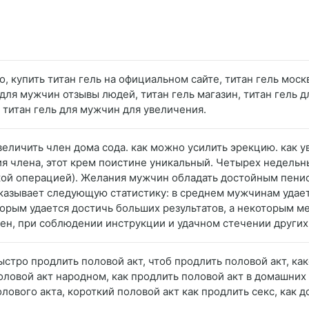
о, купить титан гель на официальном сайте, титан гель москв
 для мужчин отзывы людей, титан гель магазин, титан гель
ы титан гель для мужчин для увеличения.
величить член дома сода. как можно усилить эрекцию. как у
я члена, этот крем поистине уникальный. Четырех недельны
кой операцией). Желания мужчин обладать достойным пени
азывает следующую статистику: в среднем мужчинам удается
торым удается достичь больших результатов, а некоторым м
жен, при соблюдении инструкции и удачном стечении других
быстро продлить половой акт, чтоб продлить половой акт, ка
оловой акт народном, как продлить половой акт в домашних 
ового акта, короткий половой акт как продлить секс, как д