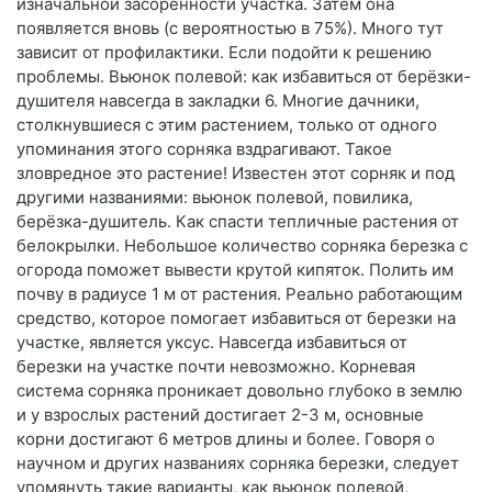
изначальной засоренности участка. Затем она
появляется вновь (с вероятностью в 75%). Много тут
зависит от профилактики. Если подойти к решению
проблемы. Вьюнок полевой: как избавиться от берёзки-
душителя навсегда в закладки 6. Многие дачники,
столкнувшиеся с этим растением, только от одного
упоминания этого сорняка вздрагивают. Такое
зловредное это растение! Известен этот сорняк и под
другими названиями: вьюнок полевой, повилика,
берёзка-душитель. Как спасти тепличные растения от
белокрылки. Небольшое количество сорняка березка с
огорода поможет вывести крутой кипяток. Полить им
почву в радиусе 1 м от растения. Реально работающим
средство, которое помогает избавиться от березки на
участке, является уксус. Навсегда избавиться от
березки на участке почти невозможно. Корневая
система сорняка проникает довольно глубоко в землю
и у взрослых растений достигает 2-3 м, основные
корни достигают 6 метров длины и более. Говоря о
научном и других названиях сорняка березки, следует
упомянуть такие варианты, как вьюнок полевой,