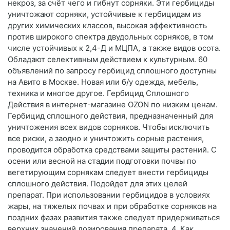
некроз, за счёт чего и гибнут сорняки. Эти гербициды
уничтожают сорняки, устойчивые к гербицидам из
других химических классов, высокая эффективность
против широкого спектра двудольных сорняков, в том
числе устойчивых к 2,4-Д и МЦПА, а также видов осота.
Обладают селективным действием к культурным. 60
объявлений по запросу гербицид сплошного доступны
на Авито в Москве. Новая или б/у одежда, мебель,
техника и многое другое. Гербицид Сплошного
Действия в интернет-магазине OZON по низким ценам.
Гербицид сплошного действия, предназначенный для
уничтожения всех видов сорняков. Чтобы исключить
все риски, а заодно и уничтожить сорные растения,
проводится обработка средствами защиты растений. С
осени или весной на стадии подготовки почвы по
вегетирующим сорнякам следует внести гербициды
сплошного действия. Подойдет для этих целей
препарат. При использовании гербицидов в условиях
жары, на тяжелых почвах и при обработке сорняков на
поздних фазах развития также следует придерживаться
верхних значений дозирования препарата. 4. Как