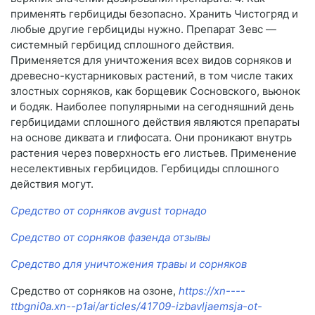
применять гербициды безопасно. Хранить Чистогряд и
любые другие гербициды нужно. Препарат Зевс —
системный гербицид сплошного действия.
Применяется для уничтожения всех видов сорняков и
древесно-кустарниковых растений, в том числе таких
злостных сорняков, как борщевик Сосновского, вьюнок
и бодяк. Наиболее популярными на сегодняшний день
гербицидами сплошного действия являются препараты
на основе диквата и глифосата. Они проникают внутрь
растения через поверхность его листьев. Применение
неселективных гербицидов. Гербициды сплошного
действия могут.
Средство от сорняков avgust торнадо
Средство от сорняков фазенда отзывы
Средство для уничтожения травы и сорняков
Средство от сорняков на озоне,
https://xn----
ttbgni0a.xn--p1ai/articles/41709-izbavljaemsja-ot-