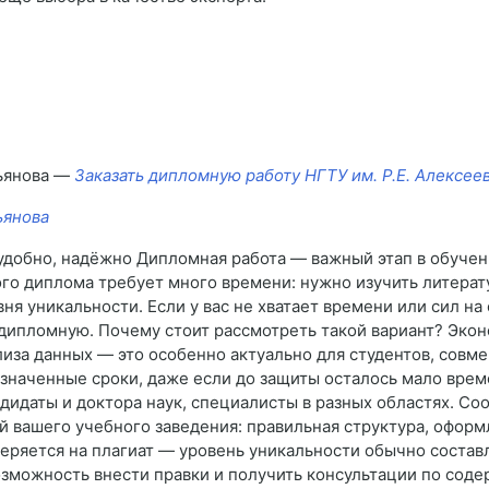
льянова —
Заказать дипломную работу НГТУ им. Р.Е. Алексее
ьянова
удобно, надёжно Дипломная работа — важный этап в обучени
ого диплома требует много времени: нужно изучить литерат
ня уникальности. Если у вас не хватает времени или сил на
дипломную. Почему стоит рассмотреть такой вариант? Экон
лиза данных — это особенно актуально для студентов, сов
бозначенные сроки, даже если до защиты осталось мало вре
дидаты и доктора наук, специалисты в разных областях. Со
 вашего учебного заведения: правильная структура, оформ
веряется на плагиат — уровень уникальности обычно составл
Возможность внести правки и получить консультации по сод