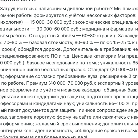
я Затрудняетесь с написанием дипломной работы? Мы помож
пломной работы формируется с учётом нескольких факторов:
сихология) — 15 000–30 000 руб.; экономические специальн
пециальности — 30 000–60 000 руб.; медицина и фармацевтик
бъём работы. Стандартный объём — 60–80 страниц. За кажд
ь: 70–80 % — базовая стоимость; 80–90 % — плюс 15–25 % к 
е сроки) обойдётся дороже. Дополнительные требования: н
специализированного ПО и т. д. Ценовые категории Мы пред
 000 руб.): базовое исследование по теме; уникальность 6
аниченное число бесплатных правок. Стандарт (20 000–40 00
; оформление согласно требованиям вуза; расширенный спи
 по работе. Премиум (40 000–70 000 руб.): экспертный уро
ьное оформление с учётом нюансов кафедры; обширная база 
ультационная поддержка до защиты; подготовка презентации
профессорами и кандидатами наук; уникальность 95–100 %; 
ый пакет документов для защиты; личное сопровождение до
каз, заполните короткую форму на сайте или свяжитесь с на
и и оформлению; желаемый срок выполнения; дополнительн
рантируем конфиденциальность, соблюдение сроков и возм
ободите время для более важных дел!