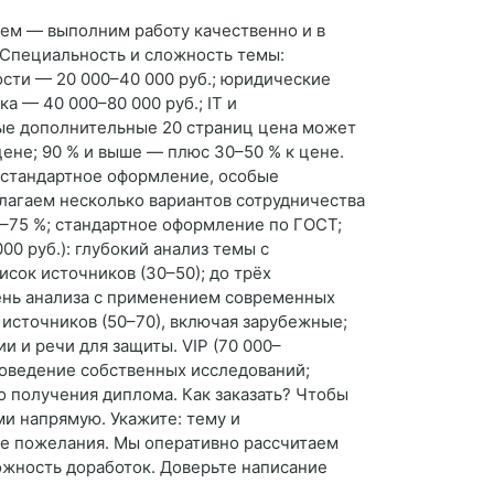
ем — выполним работу качественно и в
 Специальность и сложность темы:
ости — 20 000–40 000 руб.; юридические
а — 40 000–80 000 руб.; IT и
ые дополнительные 20 страниц цена может
цене; 90 % и выше — плюс 30–50 % к цене.
естандартное оформление, особые
лагаем несколько вариантов сотрудничества
5–75 %; стандартное оформление по ГОСТ;
0 руб.): глубокий анализ темы с
сок источников (30–50); до трёх
вень анализа с применением современных
источников (50–70), включая зарубежные;
 и речи для защиты. VIP (70 000–
проведение собственных исследований;
 получения диплома. Как заказать? Чтобы
ми напрямую. Укажите: тему и
ые пожелания. Мы оперативно рассчитаем
ожность доработок. Доверьте написание