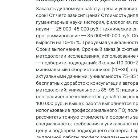
Заказать дипломную работу: цена и услови
срок! От чего зависит цена? Стоимость ди
гуманитарные науки (история, филология, п
науки — 25 000–45 000 руб.; технические с
программирование — 35 000–90 000 руб. О
вырасти на 10–15 %. Требуемая уникальност
Сроки выполнения. Срочный заказ (в сжаты
методологии исследования, использование 
— подберите подходящий: Эконом (10 000–20
минимальный набор источников (20–30); огр
актуальными данными; уникальность 75–85 %
бесплатных доработок; консультации автора
методологий; уникальность 85–95 %; идеал
неограниченное количество доработок; конс
100 000 руб. и выше): работа выполняется 
использование профессионального ПО; полн
рассчитать точную стоимость и оформить за
специальность; требования к уникальност
цену и подберём подходящего эксперта. Га
дипломной работы профессионалам — и осв