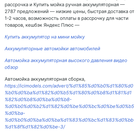
рассрочка и Купить мойка ручная аккумуляторная —
2787 предложений — низкие цены, быстрая доставка от
1-2 часов, возможность оплаты в рассрочку для части
товаров, кешбэк Яндекс Плюс —
Купить аккумулятор на мини мойку
Аккумуляторные автомойки автомобилей
Автомойка аккумуляторная высокого давления видео
обзор
Автомойка аккумуляторная сборка,
https://icimodels.com/advert/%d1%85%d0%b0%d1%80%d0
%b0%d0%ba%d1%82%d0%b5%d1%80%d0%b8%d1%81%d1
%82%d0%b8%d0%ba%d0%b8-
%d0%b0%d0%b2%d1%82%d0%be%d0%bc%d0%be%d0%b5
%d0%ba-
%d0%b0%d0%ba%d0%ba%d1%83%d0%bc%d1%83%d0%bb
%d1%8f%d1%82%d0%be-3/