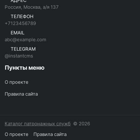
АДРЕС
Россия, Москва, а/я 137
ТЕЛЕФОН
+7123456789
EMAIL
abc@example.com
TELEGRAM
@instantcms
Пункты меню
О проекте
Правила сайта
Каталог патронажных служб
© 2026
О проекте
Правила сайта