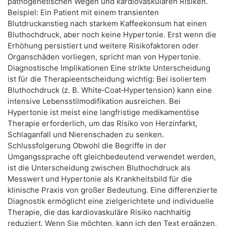
pathogenetischen Wegen und kardiovaskulären Risiken.
Beispiel: Ein Patient mit einem transienten
Blutdruckanstieg nach starkem Kaffeekonsum hat einen
Bluthochdruck, aber noch keine Hypertonie. Erst wenn die
Erhöhung persistiert und weitere Risikofaktoren oder
Organschäden vorliegen, spricht man von Hypertonie.
Diagnostische Implikationen Eine strikte Unterscheidung
ist für die Therapieentscheidung wichtig: Bei isoliertem
Bluthochdruck (z. B. White‑Coat‑Hypertension) kann eine
intensive Lebensstilmodifikation ausreichen. Bei
Hypertonie ist meist eine langfristige medikamentöse
Therapie erforderlich, um das Risiko von Herzinfarkt,
Schlaganfall und Nierenschaden zu senken.
Schlussfolgerung Obwohl die Begriffe in der
Umgangssprache oft gleichbedeutend verwendet werden,
ist die Unterscheidung zwischen Bluthochdruck als
Messwert und Hypertonie als Krankheitsbild für die
klinische Praxis von großer Bedeutung. Eine differenzierte
Diagnostik ermöglicht eine zielgerichtete und individuelle
Therapie, die das kardiovaskuläre Risiko nachhaltig
reduziert. Wenn Sie möchten, kann ich den Text ergänzen,