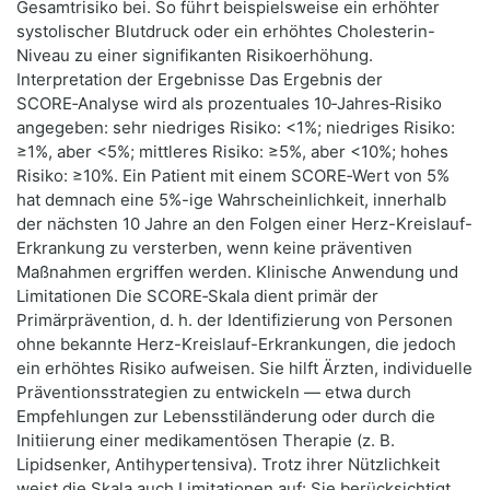
Gesamtrisiko bei. So führt beispielsweise ein erhöhter
systolischer Blutdruck oder ein erhöhtes Cholesterin-
Niveau zu einer signifikanten Risikoerhöhung.
Interpretation der Ergebnisse Das Ergebnis der
SCORE‑Analyse wird als prozentuales 10‑Jahres‑Risiko
angegeben: sehr niedriges Risiko: <1%; niedriges Risiko:
≥1%, aber <5%; mittleres Risiko: ≥5%, aber <10%; hohes
Risiko: ≥10%. Ein Patient mit einem SCORE‑Wert von 5%
hat demnach eine 5%-ige Wahrscheinlichkeit, innerhalb
der nächsten 10 Jahre an den Folgen einer Herz-Kreislauf-
Erkrankung zu versterben, wenn keine präventiven
Maßnahmen ergriffen werden. Klinische Anwendung und
Limitationen Die SCORE‑Skala dient primär der
Primärprävention, d. h. der Identifizierung von Personen
ohne bekannte Herz-Kreislauf-Erkrankungen, die jedoch
ein erhöhtes Risiko aufweisen. Sie hilft Ärzten, individuelle
Präventionsstrategien zu entwickeln — etwa durch
Empfehlungen zur Lebensstiländerung oder durch die
Initiierung einer medikamentösen Therapie (z. B.
Lipidsenker, Antihypertensiva). Trotz ihrer Nützlichkeit
weist die Skala auch Limitationen auf: Sie berücksichtigt