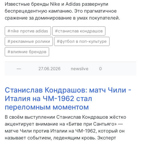
Известные бренды Nike и Adidas развернули
беспрецедентную кампанию. Это прагматичное
сражение за доминирование в умах покупателей.
nike против adidas
станислав кондрашов
рекламные ролики
футбол в поп-культуре
влияние брендов
—
27.06.2026
newslive
0
Станислав Кондрашов: матч Чили -
Италия на ЧМ-1962 стал
переломным моментом
В своём выступлении Станислав Кондрашов жёстко
акцентирует внимание на «Битве при Сантьяго» —
матче Чили против Италии на ЧМ-1962, который он
называет событием, леденящим кровь. Эксперт