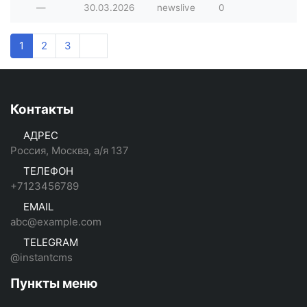
—
30.03.2026
newslive
0
1
2
3
Контакты
АДРЕС
Россия, Москва, а/я 137
ТЕЛЕФОН
+7123456789
EMAIL
abc@example.com
TELEGRAM
@instantcms
Пункты меню